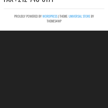
PROUDLY POWERED BY
WORDPRESS
|
THEME:
UNIVERSAL STORE
BY
THEMES4WP