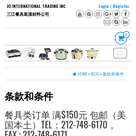
Skip
JO INTERNATIONAL TRADING INC
Login / Register
to
三江餐具装潢材料公司
the
content
0
Toggle
navigation
HOME
»
BLOG
»
条款和条件
条款和条件
餐具类订单 满$150元 包邮（美
国本土）TEL：212-748-6170，
FAX : 212-748-6171