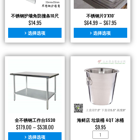
不锈钢护墙角防撞条10尺
不锈钢片3’X10′
$
14.95
$
64.99
–
$
67.95
选择选项
选择选项
全不锈钢工作台SS30
海鲜店 垃圾桶 4QT 冰桶
$
179.00
–
$
538.00
$
9.95
海
选择选项
鲜