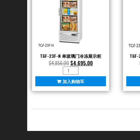
TGF-23F-N 单玻璃门冷冻展示柜
TGF
$
4,856.00
$
4,695.00
TGF-
23F-
加入购物车
N
单
玻
璃
门
冷
冻
展
示
柜