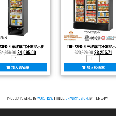
-23FB-N 单玻璃门冷冻展示柜
TGF-72FB-N 三玻璃门冷冻展
$
4,856.00
$
4,695.00
$
23,826.00
$
8,255.71
TGF-
TGF-
23FB-
72FB-
加入购物车
加入购物车
N
N
单
三
玻
玻
璃
璃
门
门
冷
冷
PROUDLY POWERED BY
WORDPRESS
|
THEME:
UNIVERSAL STORE
BY THEMES4WP
冻
冻
展
展
示
示
柜
柜