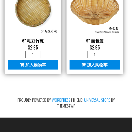
6″ 毛豆竹碗
9″ 面包篮
$
2.95
$
2.95
6"
9"
毛
面
加入购物车
加入购物车
豆
包
竹
篮
碗
数
数
量
量
PROUDLY POWERED BY
WORDPRESS
|
THEME:
UNIVERSAL STORE
BY
THEMES4WP