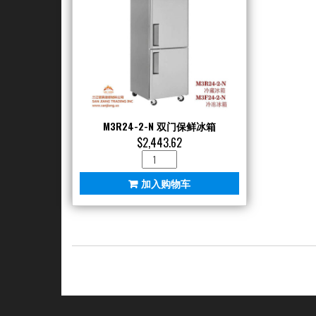
M3R24-2-N 双门保鲜冰箱
$
2,443.62
M3R24-
2-
加入购物车
N
双
门
保
鲜
冰
箱
数
量