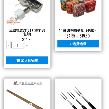
三线轨道灯104#(满$150
4“深 透明布菲盘（包邮）
包邮)
$
4.35
–
$
19.50
$
14.95
选择选项
三
-
+
线
轨
道
加入购物车
灯
104#
(满
$150
包
邮)
数
量