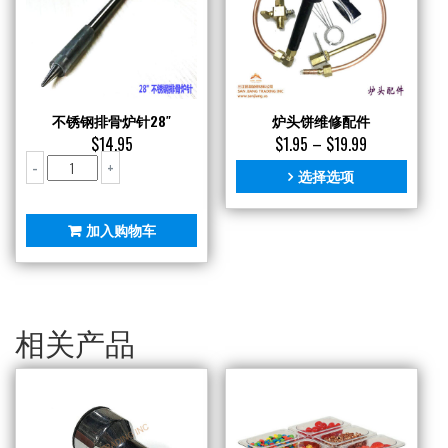
不锈钢排骨炉针28″
炉头饼维修配件
$
14.95
$
1.95
–
$
19.99
不
-
+
选择选项
锈
钢
排
加入购物车
骨
炉
针
28"
数
相关产品
量