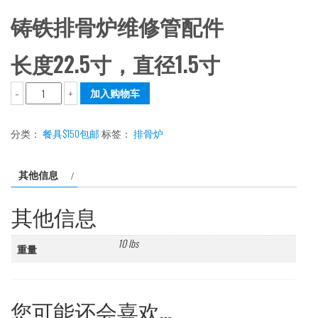
铸铁排骨炉维修管配件
长度22.5寸，直径1.5寸
排
加入购物车
-
+
骨
炉
分类：
餐具$150包邮
标签：
排骨炉
维
修
其他信息
管
（铸
其他信息
铁）
数
10 lbs
重量
量
您可能还会喜欢…