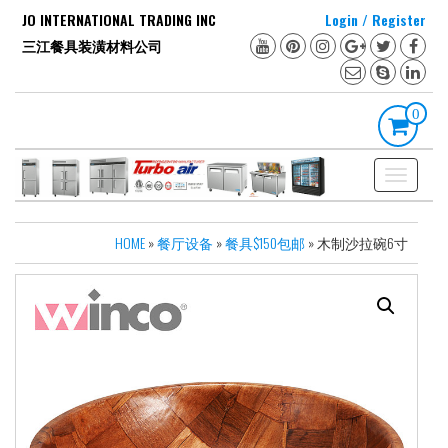
Skip
JO INTERNATIONAL TRADING INC
Login / Register
to
三江餐具装潢材料公司
the
content
0
Toggle
navigation
HOME
»
餐厅设备
»
餐具$150包邮
» 木制沙拉碗6寸