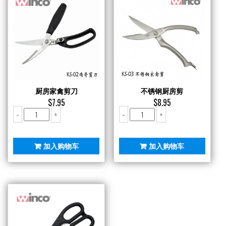
厨房家禽剪刀
不锈钢厨房剪
$
7.95
$
8.95
厨
不
-
+
-
+
房
锈
家
钢
禽
厨
加入购物车
加入购物车
剪
房
刀
剪
数
数
量
量