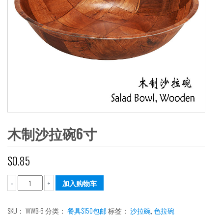
木制沙拉碗6寸
$
0.85
木
加入购物车
-
+
制
沙
SKU：
WWB-6
分类：
餐具$150包邮
标签：
沙拉碗
,
色拉碗
拉