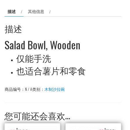
碗
描述
其他信息
6
寸
描述
数
量
Salad Bowl, Wooden
仅能手洗
也适合薯片和零食
商品编号：
N / A
类别：
木制沙拉碗
您可能还会喜欢…