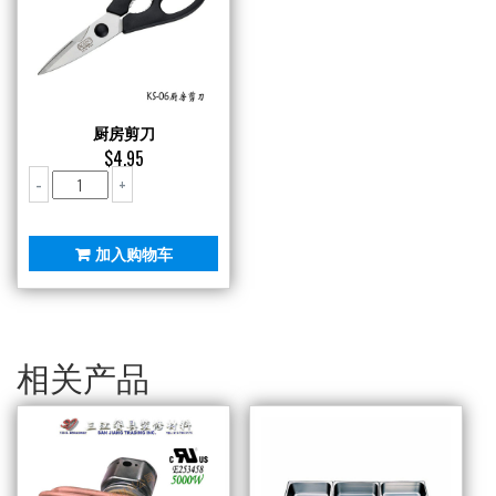
厨房剪刀
$
4.95
厨
-
+
房
剪
刀
加入购物车
数
量
相关产品