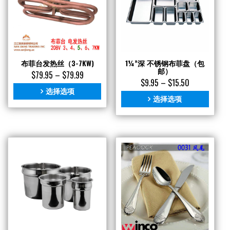
布菲台发热丝（3-7KW)
1¼”深 不锈钢布菲盘（包
邮）
$
79.95
–
$
79.99
$
9.95
–
$
15.50
选择选项
选择选项