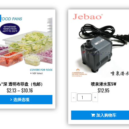
½“深 透明布菲盘（包邮）
喷泉潜水泵5W
$
2.13
–
$
10.16
$
12.95
喷
-
+
选择选项
泉
潜
水
加入购物车
泵
5W