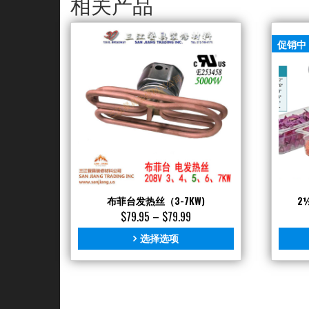
相关产品
促销中
布菲台发热丝（3-7KW)
2
$
79.95
–
$
79.99
选择选项