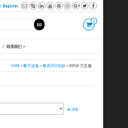
 / Register
0
GO
联系我们
HOME
»
餐厅设备
»
餐具$150包邮
» 0005# 刀叉羹
清除