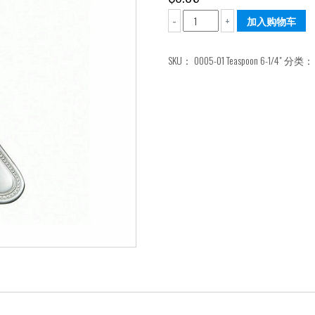
0005#
加入购物车
-
+
刀
叉
SKU：
0005-01 Teaspoon 6-1/4"
分类
羹
数
量