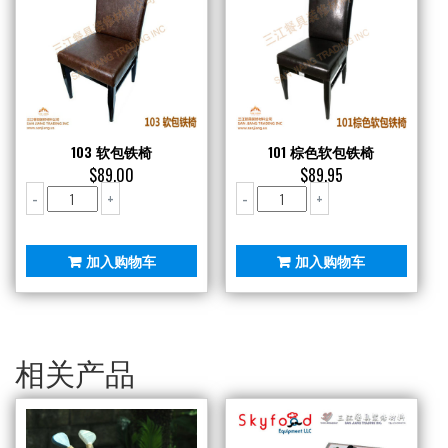
103 软包铁椅
101 棕色软包铁椅
$
89.00
$
89.95
103
101
-
+
-
+
软
棕
包
色
铁
软
加入购物车
加入购物车
椅
包
数
铁
量
椅
数
量
相关产品