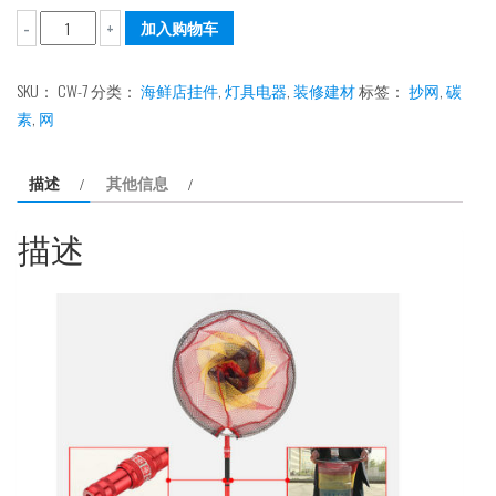
7'碳
加入购物车
-
+
素
抄
SKU：
CW-7
分类：
海鲜店挂件
,
灯具电器
,
装修建材
标签：
抄网
,
碳
网
素
,
网
杆
数
描述
其他信息
量
描述