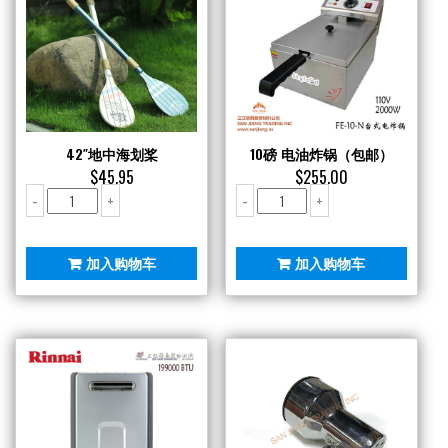
42″地中海划桨
10磅 电油炸锅（包邮）
$
45.95
$
255.00
42"地
10
-
+
-
+
中
磅
海
电
划
油
加入购物车
加入购物车
桨
炸
数
锅
量
（包
邮）
数
量