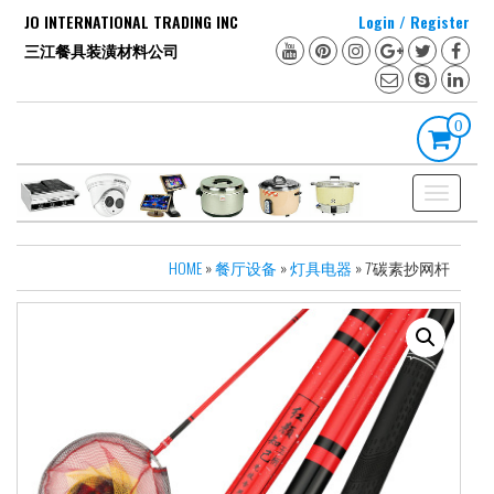
Skip
JO INTERNATIONAL TRADING INC
Login / Register
to
三江餐具装潢材料公司
the
content
0
Toggle
navigation
HOME
»
餐厅设备
»
灯具电器
» 7’碳素抄网杆