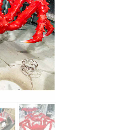
蟹
数
量