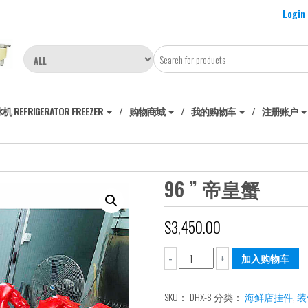
Login
EFRIGERATOR FREEZER
购物商城
我的购物车
注册账户
96 ” 帝皇蟹
$
3,450.00
96
加入购物车
-
+
”
帝
SKU：
DHX-8
分类：
海鲜店挂件
,
装
皇