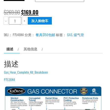
$
269.00
$
169.00
3/4"
加入购物车
-
+
Gas
Connector
SKU：
P7548K4
分类：
餐具$150包邮
标签：
GAS
,
煤气管
煤
气
描述
其他信息
管
数
描述
量
Gas_Hose_Complete_Kit_Breakdown
P7536K4