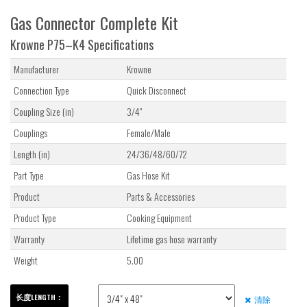
Gas Connector Complete Kit
Krowne P75–K4 Specifications
Manufacturer
Krowne
Connection Type
Quick Disconnect
Coupling Size (in)
3/4″
Couplings
Female/Male
Length (in)
24/36/48/60/72
Part Type
Gas Hose Kit
Product
Parts & Accessories
Product Type
Cooking Equipment
Warranty
Lifetime gas hose warranty
Weight
5.00
长度LENGTH：
清除