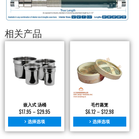
相关产品
嵌入式 汤桶
毛竹蒸笼
$
17.95
–
$
29.95
$
6.12
–
$
12.98
选择选项
选择选项