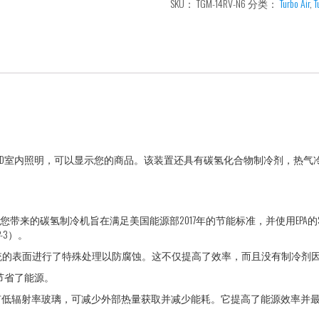
SKU：
TGM-14RV-N6
分类：
Turbo Air
,
T
单
玻
璃
门
冰
箱
数
述
量
E玻璃门和LED室内照明，可以显示您的商品。该装置还具有碳氢化合物制冷剂，
Air为您带来的碳氢制冷机旨在满足美国能源部2017年的节能标准，并使用EP
-3）。
冷凝水系统的表面进行了特殊处理以防腐蚀。这不仅提高了效率，而且没有制
节省了能源。
有低辐射率玻璃，可减少外部热量获取并减少能耗。它提高了能源效率并