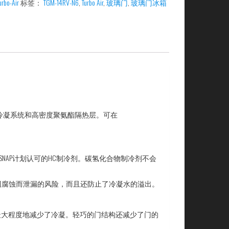
urbo-Air
标签：
TGM-14RV-N6
,
Turbo Air
,
玻璃门
,
玻璃门冰箱
热气冷凝系统和高密度聚氨酯隔热层。
可在
A的SNAP计划认可的HC制冷剂。碳氢化合物制冷剂不会
冷剂因腐蚀而泄漏的风险，而且还防止了冷凝水的溢出。
最大程度地减少了冷凝。轻巧的门结构还减少了门的