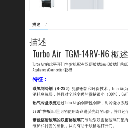
描述
描述
Turbo Air TGM-14RV-N6 概
Turbo Air的此平开门售货机配有双层玻璃Low-
AppliancesConnection获得
特征：
碳氢制冷剂（R-290）
凭借创新和环保技术，Turbo 
消耗臭氧层，并且对全球变暖的贡献很小（ODP-0，GWP
热气冷凝系统
通过Turbo Air的创新性创新，对
LED广告板
LED照明的使用寿命是荧光灯的5倍，并且还
带低辐射玻璃的双窗格玻璃门
节能型双窗格玻璃门配
维护和衬套的磨损，从而有助于顺畅地打开门。