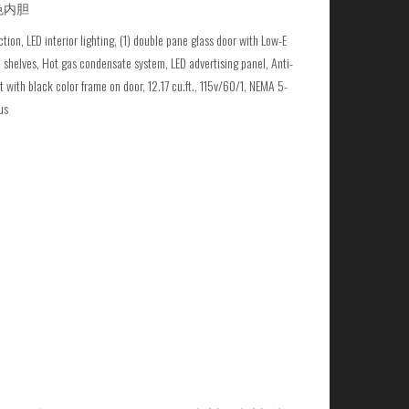
色内胆
ion, LED interior lighting, (1) double pane glass door with Low-E
d shelves, Hot gas condensate system, LED advertising panel, Anti-
 with black color frame on door, 12.17 cu.ft., 115v/60/1, NEMA 5-
us