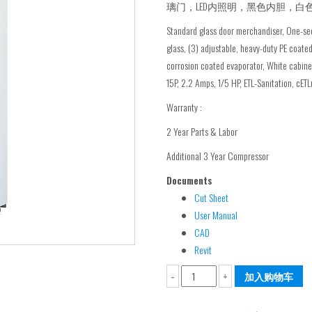
璃门，LED内照明，黑色内胆，白
Standard glass door merchandiser, One-sect
glass, (3) adjustable, heavy-duty PE coate
corrosion coated evaporator, White cabinet
15P, 2.2 Amps, 1/5 HP, ETL-Sanitation, cETL
Warranty :
2 Year Parts & Labor
Additional 3 Year Compressor
Documents
Cut Sheet
User Manual
CAD
Revit
TGM-
加入购物车
-
+
14RV-
N6