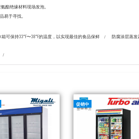
C聚氨酯绝缘材料现场发泡。
物品易于寻找。
冰箱可保持33°F〜38°F的温度，以实现最佳的食品保鲜
防腐涂层蒸发
促销中