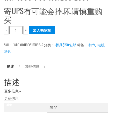
寄UPS有可能会摔坏,请慎重购
买
WEG
加入购物车
-
+
1HP
单
SKU：
WEG 00118OS1BFB56-S
分类：
餐具$150包邮
标签：
抽气
,
电机
,
相
马达
电
机
描述
其他信息
数
量
描述
更多信息
更多信息
重量
35.09
条件