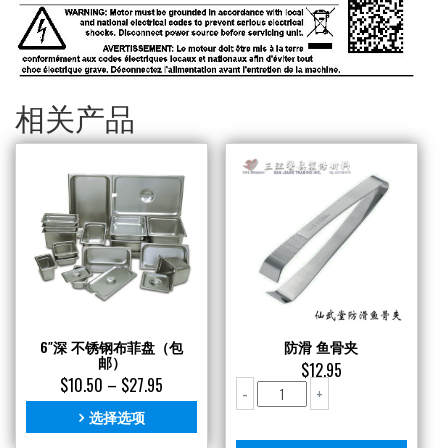
相关产品
6″深 不锈钢布菲盘（包
防滑 鱼骨夹
邮）
$
12.95
$
10.50
–
$
27.95
防
-
+
滑
选择选项
鱼