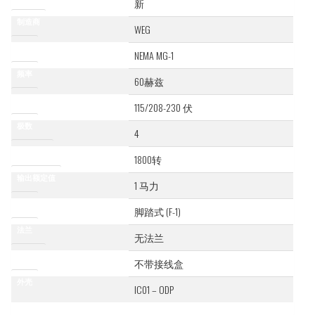
新
制造商
WEG
标准
NEMA MG-1
频率
60赫兹
电压
115/208-230 伏
极数
4
同步速度
1800转
输出额定值
1 马力
安装
脚踏式 (F-1)
法兰
无法兰
接线盒
不带接线盒
外壳
IC01 – ODP