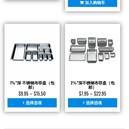
骨
加入购物车
夹
数
量
1¼”深 不锈钢布菲盘（包
2½”深不锈钢布菲盘（包
邮）
邮）
$
9.95
–
$
15.50
$
7.95
–
$
22.95
选择选项
选择选项