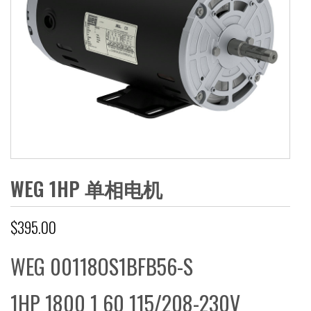
WEG 1HP 单相电机
$
395.00
WEG 00118OS1BFB56-S
1HP 1800 1 60 115/208-230V